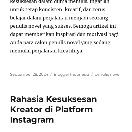
kesuksesan dalam dunia menulis. Ingatlah
untuk tetap konsisten, kreatif, dan terus
belajar dalam perjalanan menjadi seorang
penulis novel yang sukses. Semoga artikel ini
dapat memberikan inspirasi dan motivasi bagi
Anda para calon penulis novel yang sedang
memulai perjalanan kreatifnya.
Posted
Categories
Tags
September 28, 2024
Blogger Indonesia
penulis novel
on
Rahasia Kesuksesan
Kreator di Platform
Instagram