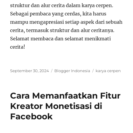
struktur dan alur cerita dalam karya cerpen.
Sebagai pembaca yang cerdas, kita harus
mampu mengapresiasi setiap aspek dari sebuah
cerita, termasuk struktur dan alur ceritanya.
Selamat membaca dan selamat menikmati
cerita!
Posted
Categories
Tags
September 30, 2024
Blogger Indonesia
karya cerpen
on
Cara Memanfaatkan Fitur
Kreator Monetisasi di
Facebook