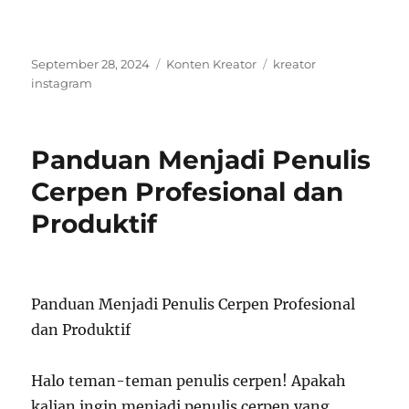
Posted
Categories
Tags
September 28, 2024
Konten Kreator
kreator
on
instagram
Panduan Menjadi Penulis
Cerpen Profesional dan
Produktif
Panduan Menjadi Penulis Cerpen Profesional
dan Produktif
Halo teman-teman penulis cerpen! Apakah
kalian ingin menjadi penulis cerpen yang