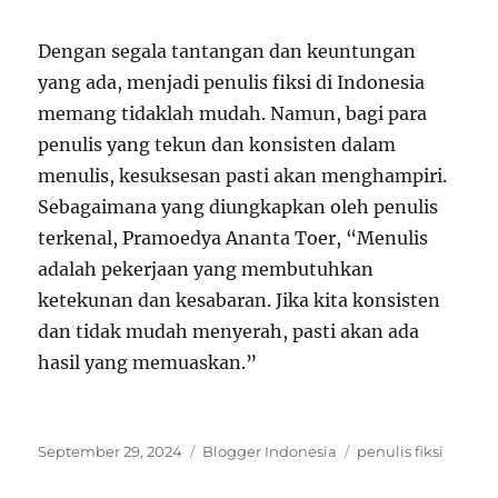
Dengan segala tantangan dan keuntungan
yang ada, menjadi penulis fiksi di Indonesia
memang tidaklah mudah. Namun, bagi para
penulis yang tekun dan konsisten dalam
menulis, kesuksesan pasti akan menghampiri.
Sebagaimana yang diungkapkan oleh penulis
terkenal, Pramoedya Ananta Toer, “Menulis
adalah pekerjaan yang membutuhkan
ketekunan dan kesabaran. Jika kita konsisten
dan tidak mudah menyerah, pasti akan ada
hasil yang memuaskan.”
Posted
Categories
Tags
September 29, 2024
Blogger Indonesia
penulis fiksi
on