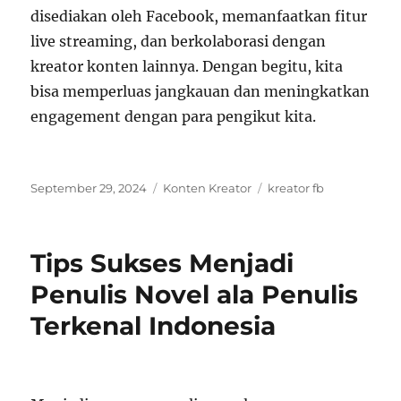
disediakan oleh Facebook, memanfaatkan fitur
live streaming, dan berkolaborasi dengan
kreator konten lainnya. Dengan begitu, kita
bisa memperluas jangkauan dan meningkatkan
engagement dengan para pengikut kita.
Posted
Categories
Tags
September 29, 2024
Konten Kreator
kreator fb
on
Tips Sukses Menjadi
Penulis Novel ala Penulis
Terkenal Indonesia