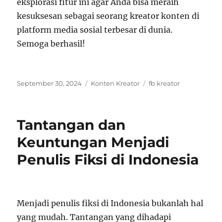
eksplorasi fitur ini agar Anda bisa meraih
kesuksesan sebagai seorang kreator konten di
platform media sosial terbesar di dunia.
Semoga berhasil!
Posted
Categories
Tags
September 30, 2024
Konten Kreator
fb kreator
on
Tantangan dan
Keuntungan Menjadi
Penulis Fiksi di Indonesia
Menjadi penulis fiksi di Indonesia bukanlah hal
yang mudah. Tantangan yang dihadapi