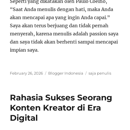
Seperti yang dikatakan oleh Paulo Coelho,
“Saat Anda menulis dengan hati, maka Anda
akan mencapai apa yang ingin Anda capai.”
Saya akan terus berjuang dan tidak pernah
menyerah, karena menulis adalah passion saya
dan saya tidak akan berhenti sampai mencapai
impian saya.
Posted
Categories
Tags
February 26, 2026
Blogger Indonesia
saja penulis
on
Rahasia Sukses Seorang
Konten Kreator di Era
Digital