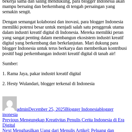
bekerja sama dan saling mendukung, para blogger Indonesia akan
mampu bersaing dan berkembang di tengah persaingan yang
semakin sengit.
Dengan semangat kolaborasi dan inovasi, para blogger Indonesia
memiliki potensi besar untuk menjadi salah satu penggerak utama
dalam industri kreatif digital di Indonesia. Mereka memiliki peran
yang sangat penting dalam membangun ekosistem industri kreatif
digital yang berkembang dan berkelanjutan. Mari dukung para
blogger Indonesia untuk terus berkarya dan memberikan kontribusi
positif bagi perkembangan industri kreatif digital di tanah air!
Sumber:
1. Rama Jaya, pakar industri kreatif digital
2. Hesty Wulandari, blogger terkenal di Indonesia
Author
Posted
Categories
Tags
on
admin
December 25, 2025
Blogger Indonesia
blogger
inonesia
Post
Previous
Previous
Mengungkap Kreativitas Penulis Cerita Indonesia di Era
post:
Digital
navigation
Next
Next
Menghasilkan Uang dari Menulis Artikel: Peluang dan