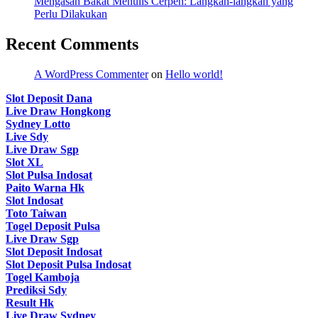
Mengasah Bakat Menulis Cerpen: Langkah-langkah yang
Perlu Dilakukan
Recent Comments
A WordPress Commenter
on
Hello world!
Slot Deposit Dana
Live Draw Hongkong
Sydney Lotto
Live Sdy
Live Draw Sgp
Slot XL
Slot Pulsa Indosat
Paito Warna Hk
Slot Indosat
Toto Taiwan
Togel Deposit Pulsa
Live Draw Sgp
Slot Deposit Indosat
Slot Deposit Pulsa Indosat
Togel Kamboja
Prediksi Sdy
Result Hk
Live Draw Sydney