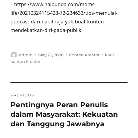
– https://www.haibunda.com/moms-
life/20210324115423-72-234633/tips-memulai-
podcast-dari-nabil-raja-yuk-buat-konten-
mendekatkan-diri-pada-publik
Author
Posted
Categories
Tags
admin
May 26, 2026
Konten Kreator
karir
on
konten kreator
Post
PREVIOUS
navigation
Pentingnya Peran Penulis
Previous
post:
dalam Masyarakat: Kekuatan
dan Tanggung Jawabnya