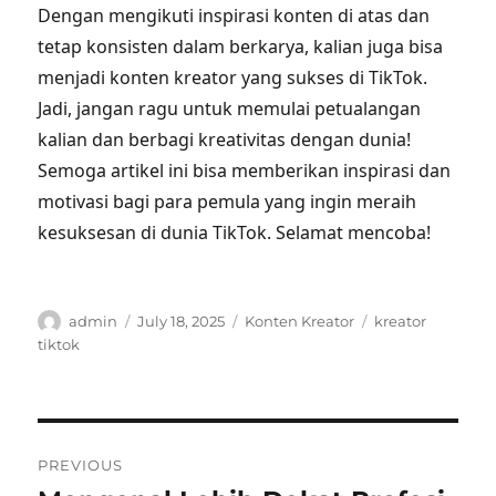
Dengan mengikuti inspirasi konten di atas dan
tetap konsisten dalam berkarya, kalian juga bisa
menjadi konten kreator yang sukses di TikTok.
Jadi, jangan ragu untuk memulai petualangan
kalian dan berbagi kreativitas dengan dunia!
Semoga artikel ini bisa memberikan inspirasi dan
motivasi bagi para pemula yang ingin meraih
kesuksesan di dunia TikTok. Selamat mencoba!
Author
Posted
Categories
Tags
admin
July 18, 2025
Konten Kreator
kreator
on
tiktok
Post
PREVIOUS
navigation