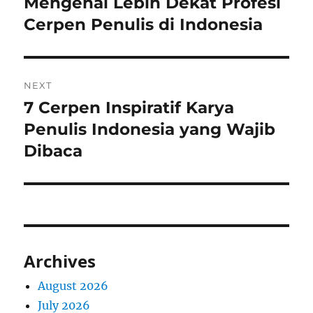
Mengenal Lebih Dekat Profesi
Previous
post:
Cerpen Penulis di Indonesia
NEXT
7 Cerpen Inspiratif Karya
Next
post:
Penulis Indonesia yang Wajib
Dibaca
Archives
August 2026
July 2026