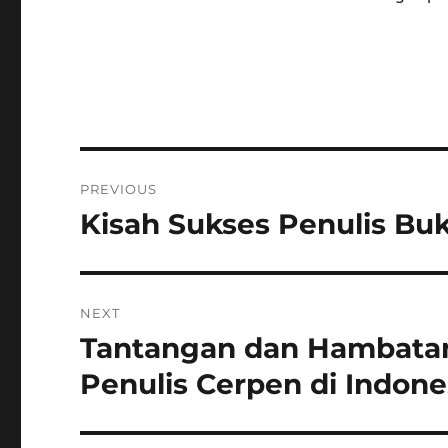
Post
PREVIOUS
navigation
Kisah Sukses Penulis Buk
Previous
post:
NEXT
Tantangan dan Hambatan
Next
post:
Penulis Cerpen di Indone