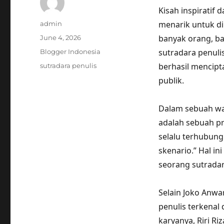
Kisah inspiratif 
Author
menarik untuk di
admin
Posted
banyak orang, ba
June 4, 2026
on
Categories
sutradara penulis
Blogger Indonesia
Tags
berhasil mencipt
sutradara penulis
publik.
Dalam sebuah wa
adalah sebuah pr
selalu terhubung
skenario.” Hal i
seorang sutradar
Selain Joko Anwa
penulis terkenal 
karyanya, Riri R