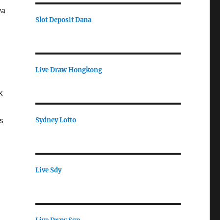
ya
Slot Deposit Dana
Live Draw Hongkong
k
h
s
Sydney Lotto
Live Sdy