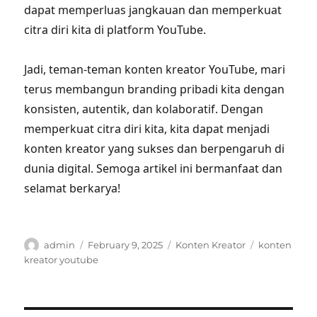
dapat memperluas jangkauan dan memperkuat
citra diri kita di platform YouTube.
Jadi, teman-teman konten kreator YouTube, mari
terus membangun branding pribadi kita dengan
konsisten, autentik, dan kolaboratif. Dengan
memperkuat citra diri kita, kita dapat menjadi
konten kreator yang sukses dan berpengaruh di
dunia digital. Semoga artikel ini bermanfaat dan
selamat berkarya!
Author
Posted
Categories
Tags
admin
February 9, 2025
Konten Kreator
konten
on
kreator youtube