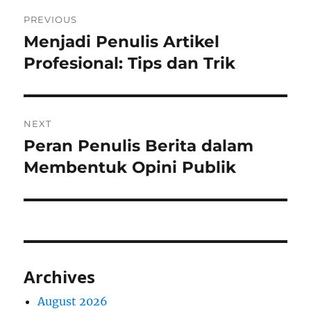
Post
PREVIOUS
navigation
Menjadi Penulis Artikel
Previous
post:
Profesional: Tips dan Trik
NEXT
Peran Penulis Berita dalam
Next
post:
Membentuk Opini Publik
Archives
August 2026