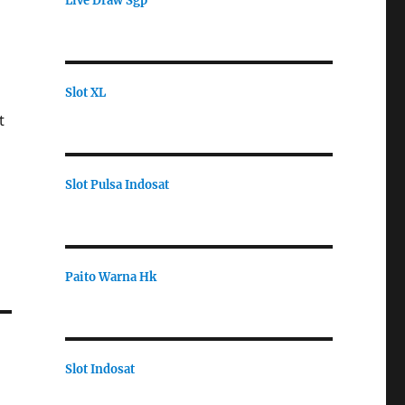
Live Draw Sgp
Slot XL
t
Slot Pulsa Indosat
Paito Warna Hk
Slot Indosat