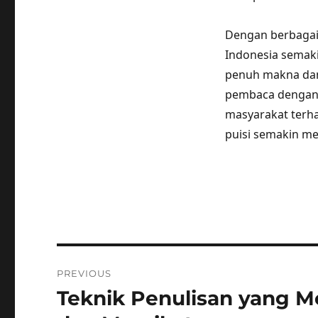
Dengan berbagai 
Indonesia semaki
penuh makna dan
pembaca dengan 
masyarakat terha
puisi semakin me
Post
PREVIOUS
navigation
Teknik Penulisan yang 
Previous
post: