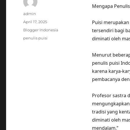
Mengapa Penulis 
Author
admin
Posted
Puisi merupakan 
April 17, 2025
on
Categories
tersendiri bagi b
Blogger Indonesia
Tags
diminati oleh mas
penulis puisi
Menurut beberapa
penulis puisi Ind
karena karya-kar
pembacanya deng
Profesor sastra 
mengungkapkan b
tradisi yang kent
diminati oleh m
mendalam.”