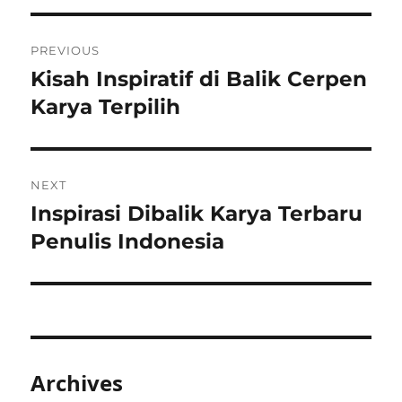
Post
PREVIOUS
navigation
Kisah Inspiratif di Balik Cerpen
Previous
post:
Karya Terpilih
NEXT
Inspirasi Dibalik Karya Terbaru
Next
post:
Penulis Indonesia
Archives