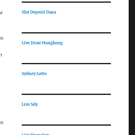
or
Slot Deposit Dana
an
Live Draw Hongkong
n
Sydney Lotto
Live Sdy
an