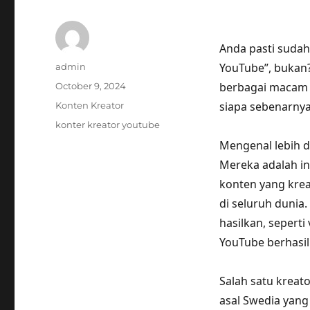
Anda pasti sudah 
Author
YouTube”, bukan?
admin
Posted
berbagai macam 
October 9, 2024
on
Categories
siapa sebenarny
Konten Kreator
Tags
konter kreator youtube
Mengenal lebih 
Mereka adalah in
konten yang krea
di seluruh duni
hasilkan, seperti
YouTube berhasi
Salah satu kreat
asal Swedia yang