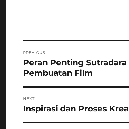
Post
PREVIOUS
navigation
Peran Penting Sutradara
Previous
post:
Pembuatan Film
NEXT
Inspirasi dan Proses Krea
Next
post: