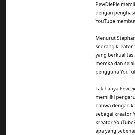
PewDiePie memili
dengan penghasil
YouTube membutu
Menurut Stephani
seorang kreator
yang berkualitas
mereka dan sela
pengguna YouTub
Tak hanya PewDie
memiliki pengaru
bahwa dengan ker
sebagai kreator 
kreator YouTube?
apa yang sebena