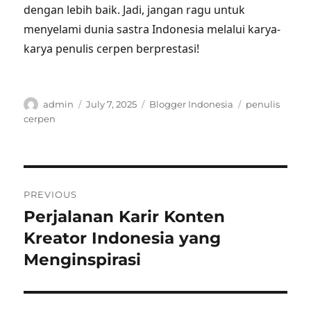
dengan lebih baik. Jadi, jangan ragu untuk
menyelami dunia sastra Indonesia melalui karya-
karya penulis cerpen berprestasi!
Author
Posted
Categories
Tags
admin
July 7, 2025
Blogger Indonesia
penulis
on
cerpen
Post
PREVIOUS
navigation
Perjalanan Karir Konten
Previous
post:
Kreator Indonesia yang
Menginspirasi