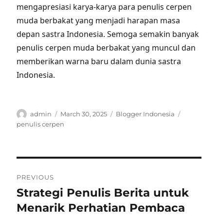
mengapresiasi karya-karya para penulis cerpen
muda berbakat yang menjadi harapan masa
depan sastra Indonesia. Semoga semakin banyak
penulis cerpen muda berbakat yang muncul dan
memberikan warna baru dalam dunia sastra
Indonesia.
Author
Posted
Categories
Tags
admin
March 30, 2025
Blogger Indonesia
on
penulis cerpen
Post
PREVIOUS
navigation
Strategi Penulis Berita untuk
Previous
post:
Menarik Perhatian Pembaca