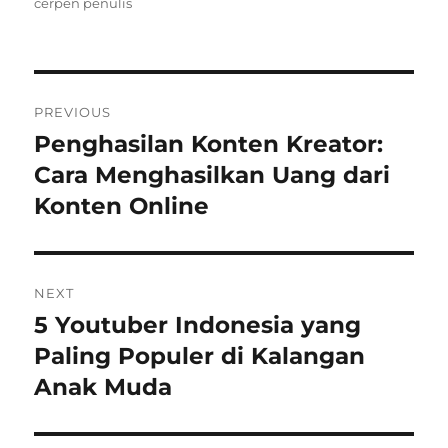
on
cerpen penulis
Post
PREVIOUS
navigation
Penghasilan Konten Kreator:
Previous
post:
Cara Menghasilkan Uang dari
Konten Online
NEXT
5 Youtuber Indonesia yang
Next
post:
Paling Populer di Kalangan
Anak Muda