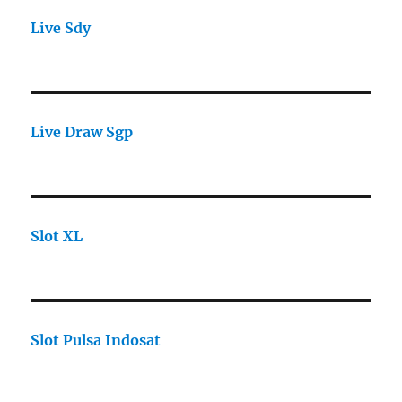
Live Sdy
Live Draw Sgp
Slot XL
Slot Pulsa Indosat