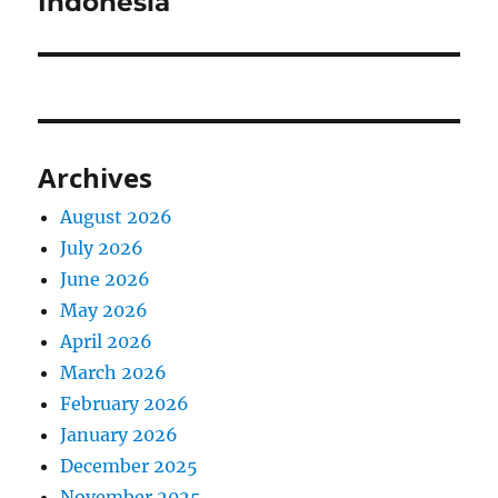
Indonesia
Archives
August 2026
July 2026
June 2026
May 2026
April 2026
March 2026
February 2026
January 2026
December 2025
November 2025