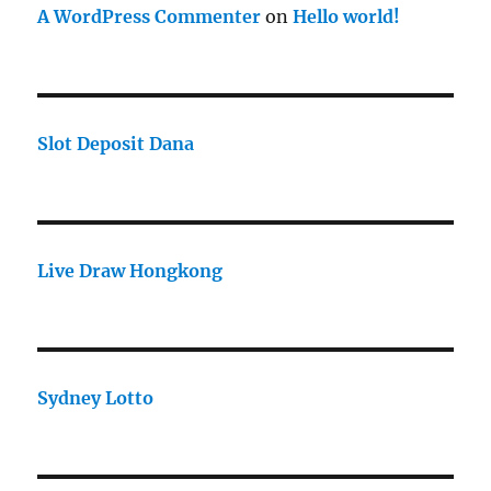
A WordPress Commenter
on
Hello world!
Slot Deposit Dana
Live Draw Hongkong
Sydney Lotto