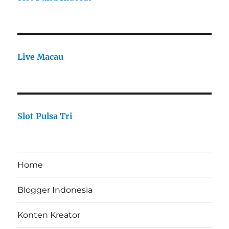
Live Macau
Slot Pulsa Tri
Home
Blogger Indonesia
Konten Kreator