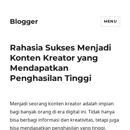
Blogger
MENU
Rahasia Sukses Menjadi
Konten Kreator yang
Mendapatkan
Penghasilan Tinggi
Menjadi seorang konten kreator adalah impian
bagi banyak orang di era digital ini. Tidak hanya
bisa berbagi informasi dan kreativitas, tetapi juga
bisa mendapatkan penghasilan yang tinggi.