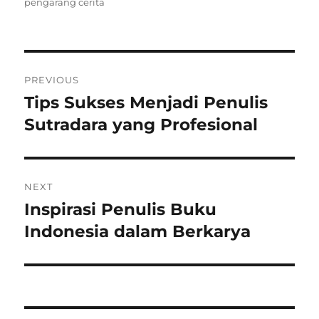
on
pengarang cerita
Post
PREVIOUS
navigation
Tips Sukses Menjadi Penulis
Previous
post:
Sutradara yang Profesional
NEXT
Inspirasi Penulis Buku
Next
post:
Indonesia dalam Berkarya