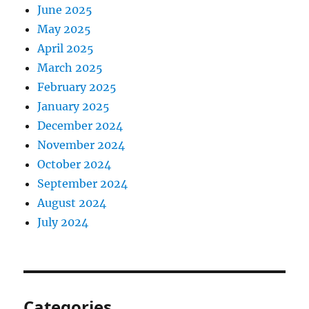
June 2025
May 2025
April 2025
March 2025
February 2025
January 2025
December 2024
November 2024
October 2024
September 2024
August 2024
July 2024
Categories