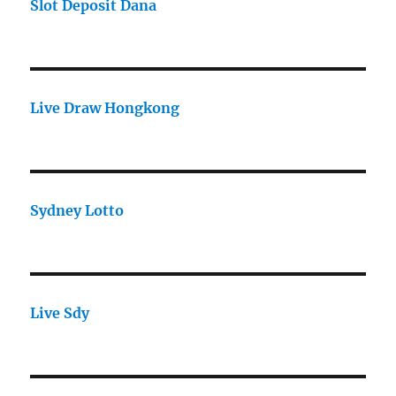
Slot Deposit Dana
Live Draw Hongkong
Sydney Lotto
Live Sdy