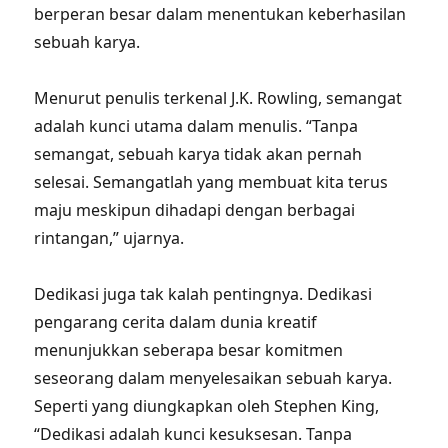
berperan besar dalam menentukan keberhasilan
sebuah karya.
Menurut penulis terkenal J.K. Rowling, semangat
adalah kunci utama dalam menulis. “Tanpa
semangat, sebuah karya tidak akan pernah
selesai. Semangatlah yang membuat kita terus
maju meskipun dihadapi dengan berbagai
rintangan,” ujarnya.
Dedikasi juga tak kalah pentingnya. Dedikasi
pengarang cerita dalam dunia kreatif
menunjukkan seberapa besar komitmen
seseorang dalam menyelesaikan sebuah karya.
Seperti yang diungkapkan oleh Stephen King,
“Dedikasi adalah kunci kesuksesan. Tanpa