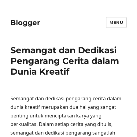
Blogger
MENU
Semangat dan Dedikasi
Pengarang Cerita dalam
Dunia Kreatif
Semangat dan dedikasi pengarang cerita dalam
dunia kreatif merupakan dua hal yang sangat
penting untuk menciptakan karya yang
berkualitas. Dalam setiap cerita yang ditulis,
semangat dan dedikasi pengarang sangatlah