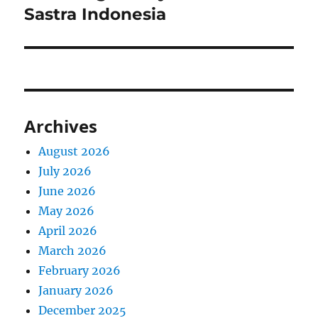
Sastra Indonesia
Archives
August 2026
July 2026
June 2026
May 2026
April 2026
March 2026
February 2026
January 2026
December 2025