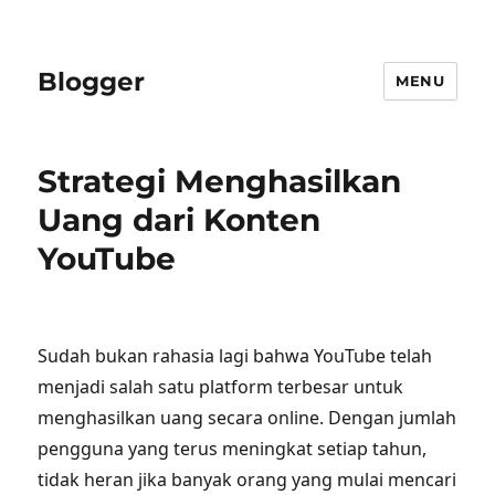
Blogger
MENU
Strategi Menghasilkan
Uang dari Konten
YouTube
Sudah bukan rahasia lagi bahwa YouTube telah
menjadi salah satu platform terbesar untuk
menghasilkan uang secara online. Dengan jumlah
pengguna yang terus meningkat setiap tahun,
tidak heran jika banyak orang yang mulai mencari