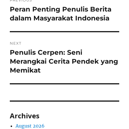
PREVIOUS
navigation
Peran Penting Penulis Berita
Previous
post:
dalam Masyarakat Indonesia
NEXT
Penulis Cerpen: Seni
Next
post:
Merangkai Cerita Pendek yang
Memikat
Archives
August 2026