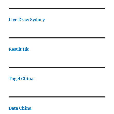
Live Draw Sydney
Result Hk
Togel China
Data China