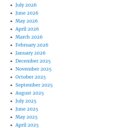
July 2026
June 2026
May 2026
April 2026
March 2026
February 2026
January 2026
December 2025
November 2025
October 2025
September 2025
August 2025
July 2025
June 2025
May 2025
April 2025