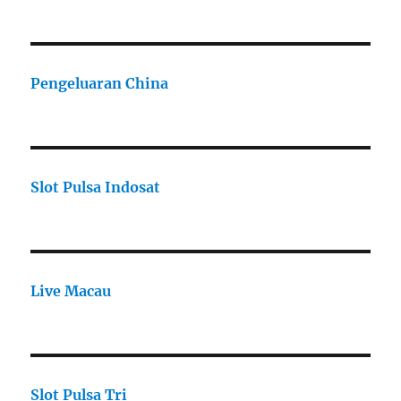
Pengeluaran China
Slot Pulsa Indosat
Live Macau
Slot Pulsa Tri