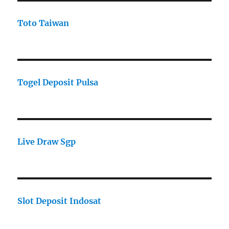
Toto Taiwan
Togel Deposit Pulsa
Live Draw Sgp
Slot Deposit Indosat