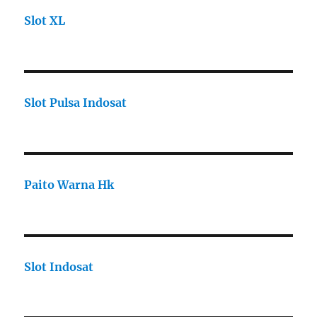
Slot XL
Slot Pulsa Indosat
Paito Warna Hk
Slot Indosat