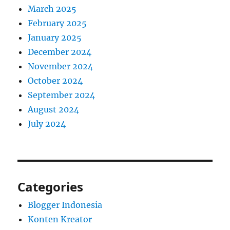
March 2025
February 2025
January 2025
December 2024
November 2024
October 2024
September 2024
August 2024
July 2024
Categories
Blogger Indonesia
Konten Kreator