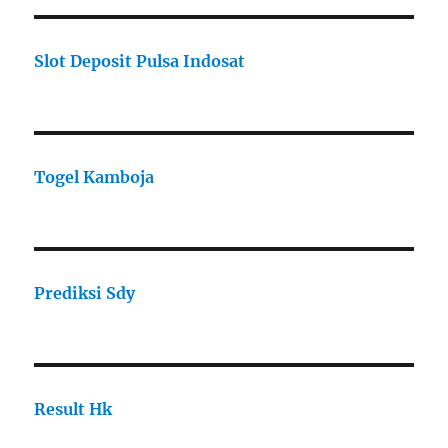
Slot Deposit Pulsa Indosat
Togel Kamboja
Prediksi Sdy
Result Hk