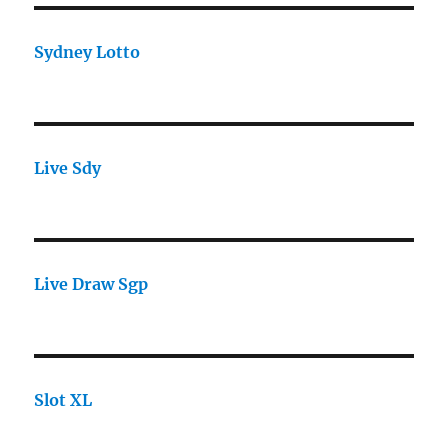
Sydney Lotto
Live Sdy
Live Draw Sgp
Slot XL