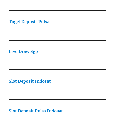
Togel Deposit Pulsa
Live Draw Sgp
Slot Deposit Indosat
Slot Deposit Pulsa Indosat