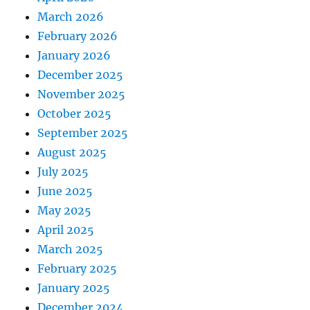
March 2026
February 2026
January 2026
December 2025
November 2025
October 2025
September 2025
August 2025
July 2025
June 2025
May 2025
April 2025
March 2025
February 2025
January 2025
December 2024