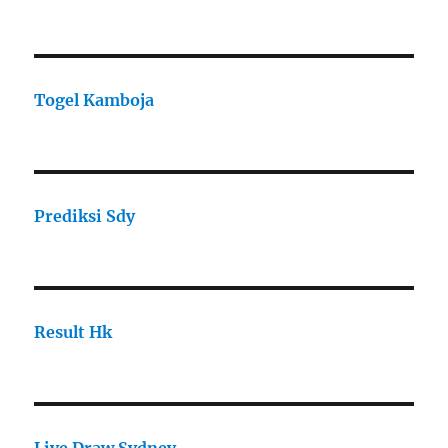
Togel Kamboja
Prediksi Sdy
Result Hk