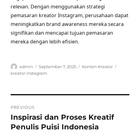
relevan. Dengan menggunakan strategi
pemasaran kreator Instagram, perusahaan dapat
meningkatkan brand awareness mereka secara
signifikan dan mencapai tujuan pemasaran
mereka dengan lebih efisien.
Author
Posted
Categories
Tags
admin
September 7, 2025
Konten Kreator
on
kreator instagram
Post
PREVIOUS
navigation
Inspirasi dan Proses Kreatif
Previous
post:
Penulis Puisi Indonesia