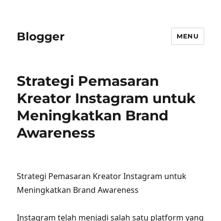
Blogger
MENU
Strategi Pemasaran
Kreator Instagram untuk
Meningkatkan Brand
Awareness
Strategi Pemasaran Kreator Instagram untuk
Meningkatkan Brand Awareness
Instagram telah menjadi salah satu platform yang