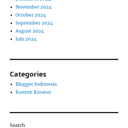
November 2024
October 2024
September 2024
August 2024
July 2024
Categories
Blogger Indonesia
Konten Kreator
Search