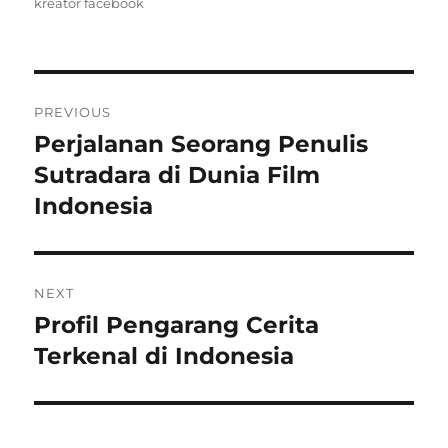
on
kreator facebook
Post
PREVIOUS
navigation
Perjalanan Seorang Penulis
Previous
post:
Sutradara di Dunia Film
Indonesia
NEXT
Profil Pengarang Cerita
Next
post:
Terkenal di Indonesia