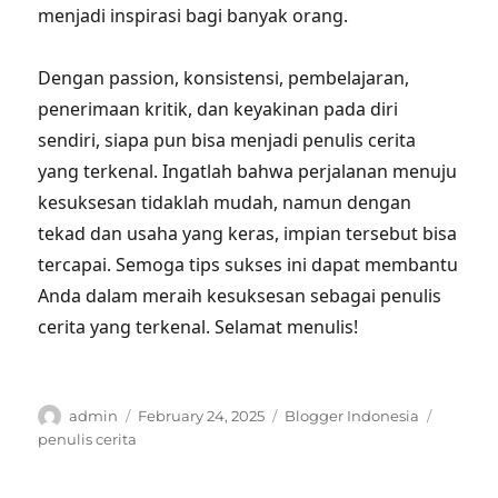
menjadi inspirasi bagi banyak orang.
Dengan passion, konsistensi, pembelajaran,
penerimaan kritik, dan keyakinan pada diri
sendiri, siapa pun bisa menjadi penulis cerita
yang terkenal. Ingatlah bahwa perjalanan menuju
kesuksesan tidaklah mudah, namun dengan
tekad dan usaha yang keras, impian tersebut bisa
tercapai. Semoga tips sukses ini dapat membantu
Anda dalam meraih kesuksesan sebagai penulis
cerita yang terkenal. Selamat menulis!
Author
Posted
Categories
Tags
admin
February 24, 2025
Blogger Indonesia
on
penulis cerita