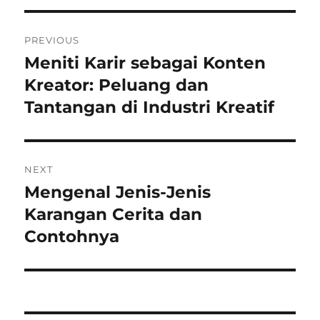
Post
PREVIOUS
navigation
Meniti Karir sebagai Konten
Previous
post:
Kreator: Peluang dan
Tantangan di Industri Kreatif
NEXT
Mengenal Jenis-Jenis
Next
post:
Karangan Cerita dan
Contohnya