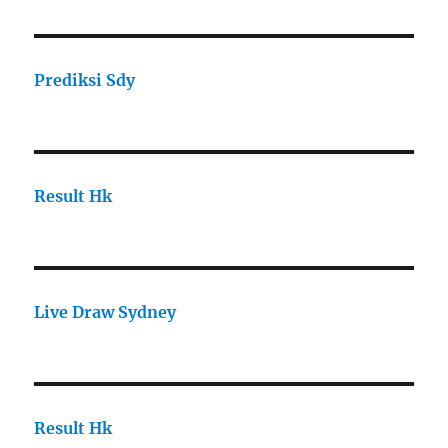
Prediksi Sdy
Result Hk
Live Draw Sydney
Result Hk