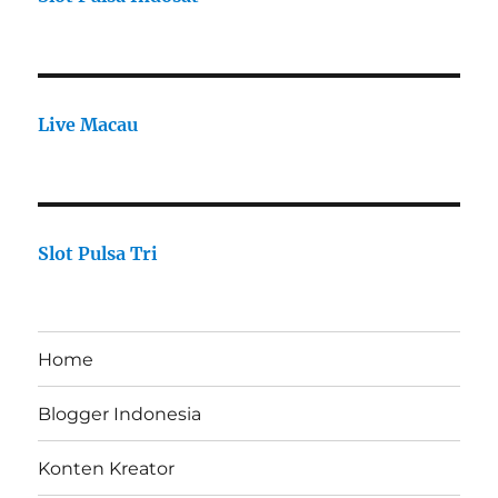
Live Macau
Slot Pulsa Tri
Home
Blogger Indonesia
Konten Kreator