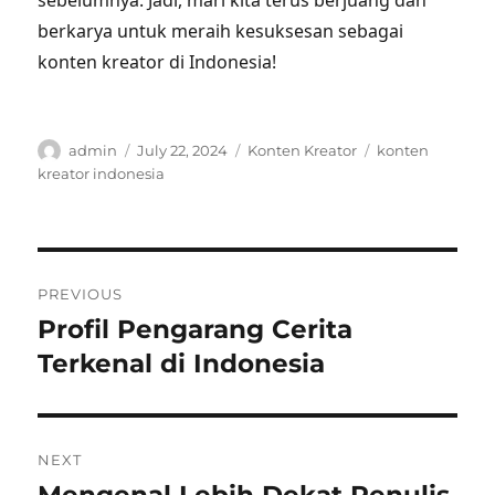
sebelumnya. Jadi, mari kita terus berjuang dan
berkarya untuk meraih kesuksesan sebagai
konten kreator di Indonesia!
Author
Posted
Categories
Tags
admin
July 22, 2024
Konten Kreator
konten
on
kreator indonesia
Post
PREVIOUS
navigation
Profil Pengarang Cerita
Previous
post:
Terkenal di Indonesia
NEXT
Next