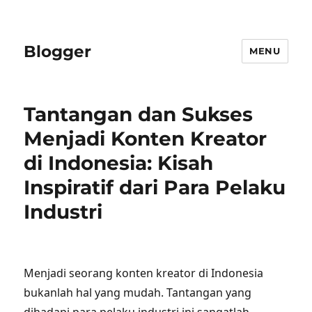
Blogger
MENU
Tantangan dan Sukses
Menjadi Konten Kreator
di Indonesia: Kisah
Inspiratif dari Para Pelaku
Industri
Menjadi seorang konten kreator di Indonesia
bukanlah hal yang mudah. Tantangan yang